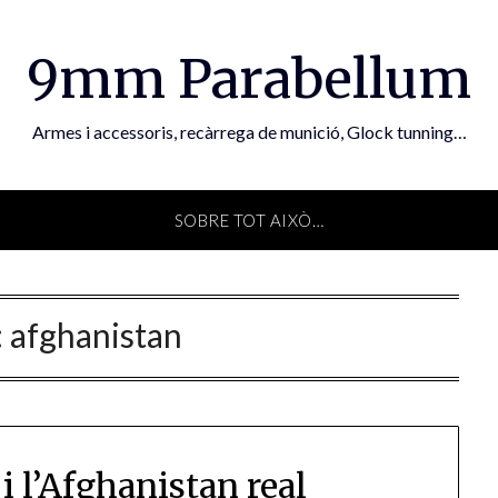
9mm Parabellum
Armes i accessoris, recàrrega de munició, Glock tunning…
SOBRE TOT AIXÒ…
:
afghanistan
i l’Afghanistan real