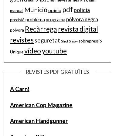
les meves armes
Magnum
humor
pdf
Munició
policia
opinió
manual
pòlvora negra
problema
precisió
programa
Recàrrega
revista digital
pólvora
revistes
seguretat
sobrepressió
Shot Show
vídeo
youtube
Unique
REVISTES PDF GRATUÏTES
A Carn!
American Cop Magazine
American Handgunner