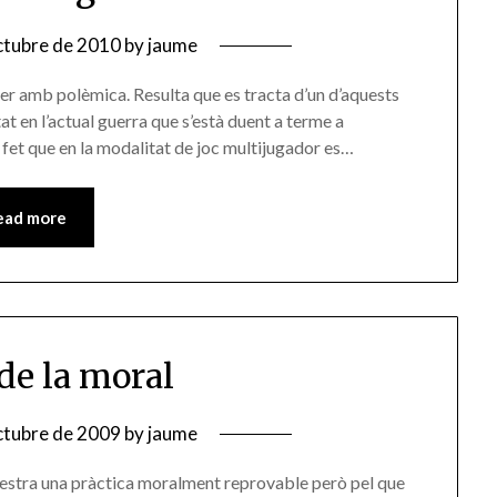
ctubre de 2010
by
jaume
xer amb polèmica. Resulta que es tracta d’un d’aquests
at en l’actual guerra que s’està duent a terme a
l fet que en la modalitat de joc multijugador es…
ead more
 de la moral
ctubre de 2009
by
jaume
alestra una pràctica moralment reprovable però pel que