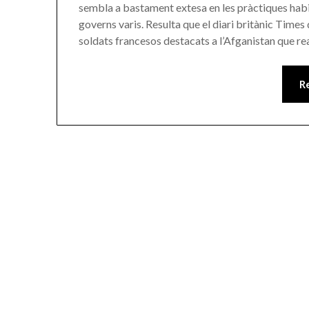
sembla a bastament extesa en les pràctiques habi
governs varis. Resulta que el diari britànic Time
soldats francesos destacats a l’Afganistan que r
R