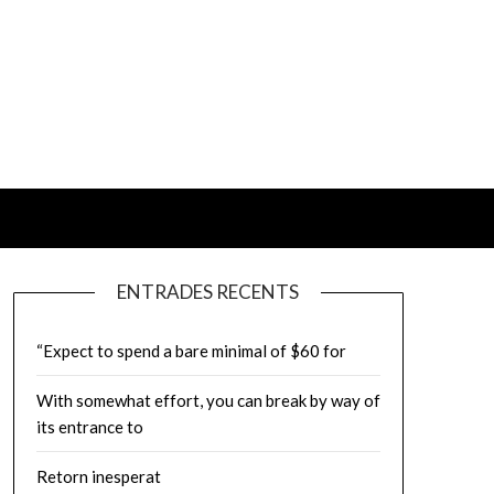
ENTRADES RECENTS
“Expect to spend a bare minimal of $60 for
With somewhat effort, you can break by way of
its entrance to
Retorn inesperat