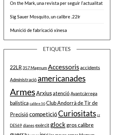
On the Mark, una revista per seguir l’actualitat
Sig Sauer Mosquito, un calibre .22lr
Munició de fabricació xinesa
ETIQUETES
Accessoris
22LR
accidents
357 Magnum
americanades
Administració
Armes
Arxius
atenció
Avantcàrrega
balistica
Club Andorrà de Tir de
calibre 50
Curiositats
competició
Precisió
cz
glock
gros calibre
exèrcit
DES69
dianes
guerra
ipsc