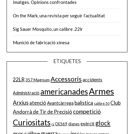
Imatges. Opinions confrontades
On the Mark, una revista per seguir l’actualitat
Sig Sauer Mosquito, un calibre .22lr
Munició de fabricació xinesa
ETIQUETES
Accessoris
22LR
accidents
357 Magnum
Armes
americanades
Administració
Arxius
balistica
Club
atenció
Avantcàrrega
calibre 50
competició
Andorrà de Tir de Precisió
Curiositats
glock
exèrcit
DES69
dianes
cz
guerra
gros calibre
ipsc