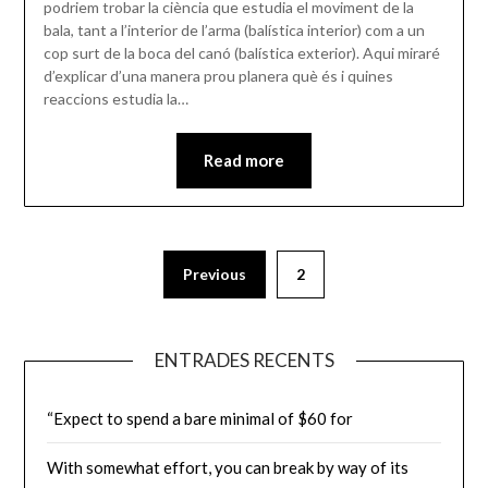
podriem trobar la ciència que estudia el moviment de la
bala, tant a l’interior de l’arma (balística interior) com a un
cop surt de la boca del canó (balística exterior). Aqui miraré
d’explicar d’una manera prou planera què és i quines
reaccions estudia la…
Read more
Paginació
Previous
2
de
les
ENTRADES RECENTS
entrades
“Expect to spend a bare minimal of $60 for
With somewhat effort, you can break by way of its