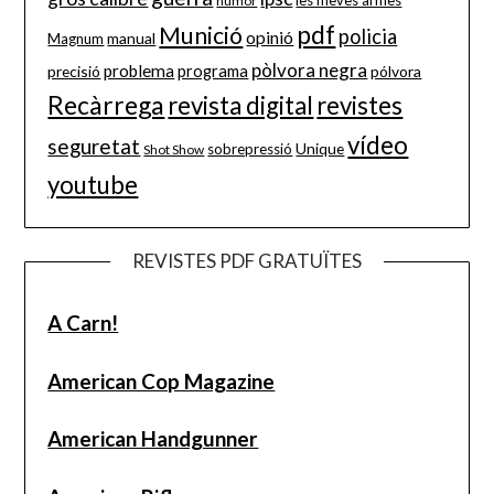
les meves armes
humor
pdf
Munició
policia
opinió
manual
Magnum
pòlvora negra
problema
precisió
programa
pólvora
Recàrrega
revista digital
revistes
vídeo
seguretat
Unique
sobrepressió
Shot Show
youtube
REVISTES PDF GRATUÏTES
A Carn!
American Cop Magazine
American Handgunner