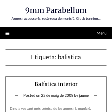
Skip
9mm Parabellum
to
content
Armes i accessoris, recàrrega de munició, Glock tunning…
Menu
Etiqueta:
balistica
Balística interior
Posted on
22 de maig de 2008
by
jaume
Dins la vessant més teòrica de les armes i la munició,