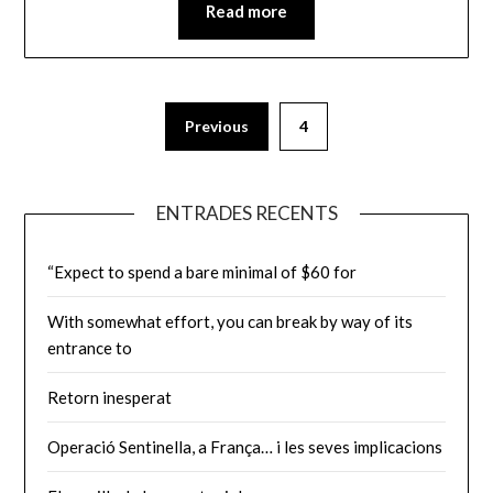
Read more
Paginació
Previous
4
de
les
ENTRADES RECENTS
entrades
“Expect to spend a bare minimal of $60 for
With somewhat effort, you can break by way of its
entrance to
Retorn inesperat
Operació Sentinella, a França… i les seves implicacions