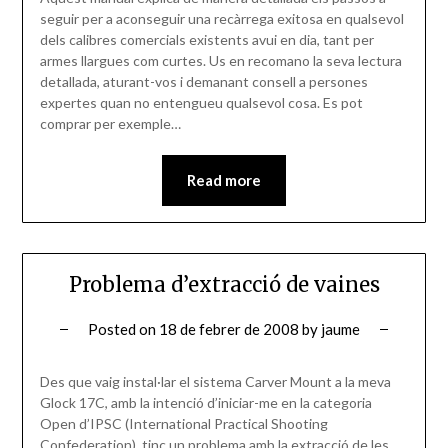
seguir per a aconseguir una recàrrega exitosa en qualsevol
dels calibres comercials existents avui en dia, tant per
armes llargues com curtes. Us en recomano la seva lectura
detallada, aturant-vos i demanant consell a persones
expertes quan no entengueu qualsevol cosa. Es pot
comprar per exemple…
Read more
Problema d’extracció de vaines
Posted on
18 de febrer de 2008
by
jaume
Des que vaig instal·lar el sistema Carver Mount a la meva
Glock 17C, amb la intenció d’iniciar-me en la categoria
Open d’IPSC (International Practical Shooting
Confederation), tinc un problema amb la extracció de les