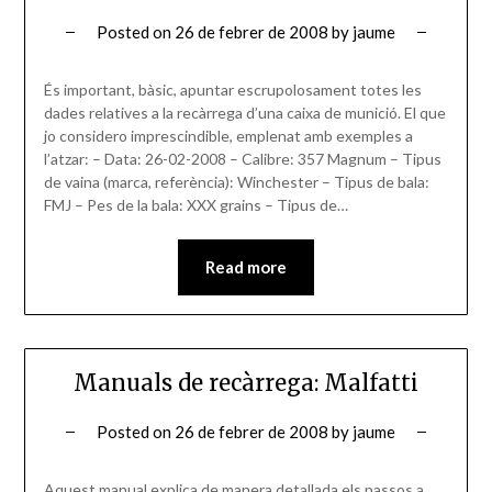
Posted on
26 de febrer de 2008
by
jaume
És important, bàsic, apuntar escrupolosament totes les
dades relatives a la recàrrega d’una caixa de munició. El que
jo considero imprescindible, emplenat amb exemples a
l’atzar: – Data: 26-02-2008 – Calibre: 357 Magnum – Tipus
de vaina (marca, referència): Winchester – Tipus de bala:
FMJ – Pes de la bala: XXX grains – Tipus de…
Read more
Manuals de recàrrega: Malfatti
Posted on
26 de febrer de 2008
by
jaume
Aquest manual explica de manera detallada els passos a