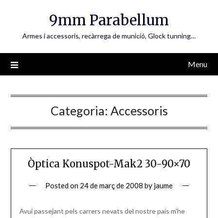
Skip
9mm Parabellum
to
content
Armes i accessoris, recàrrega de munició, Glock tunning…
Menu
Categoria:
Accessoris
Òptica Konuspot-Mak2 30-90×70
Posted on
24 de març de 2008
by
jaume
Avui passejant pels carrers nevats del nostre país m’he