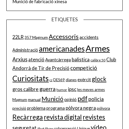
Munició de fabricació xinesa
ETIQUETES
Accessoris
22LR
accidents
357 Magnum
Armes
americanades
Administració
Arxius
balistica
Club
atenció
Avantcàrrega
calibre 50
competició
Andorrà de Tir de Precisió
Curiositats
glock
exèrcit
DES69
dianes
cz
guerra
gros calibre
ipsc
les meves armes
humor
pdf
Munició
policia
opinió
manual
Magnum
pòlvora negra
problema
precisió
programa
pólvora
Recàrrega
revista digital
revistes
vídeo
seguretat
Unique
sobrepressió
Shot Show