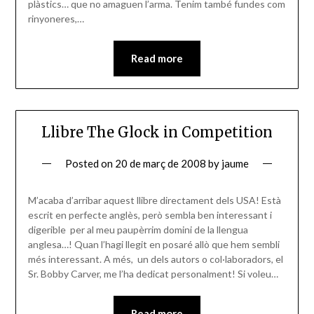
plàstics… que no amaguen l’arma. Tenim també fundes com
rinyoneres,…
Read more
Llibre The Glock in Competition
Posted on
20 de març de 2008
by
jaume
M’acaba d’arribar aquest llibre directament dels USA! Està
escrit en perfecte anglès, però sembla ben interessant i
digerible per al meu paupèrrim domini de la llengua
anglesa…! Quan l’hagi llegit en posaré allò que hem sembli
més interessant. A més, un dels autors o col·laboradors, el
Sr. Bobby Carver, me l’ha dedicat personalment! Si voleu…
Read more