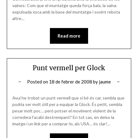
vaines: Com que el muntatge queda força baix, la vaina
expulsada xoca amb la base del muntatge i sovint rebota
altre…
Read more
Punt vermell per Glock
Posted on
18 de febrer de 2008
by
jaume
Avui he trobat un punt vermell que si bé és car, sembla que
podria ser molt útil per a equipar la Glock. És petit, sembla
pesar molt poc… però potser el moviment violent de la
corredera l’acabi destrempant? En tot cas, en deixo la
imatge i un link per a comprar-lo, als USA… és clar!…