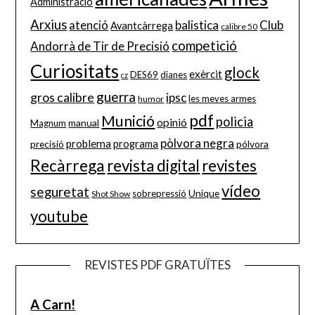
Administració
Arxius
balistica
Club
atenció
Avantcàrrega
calibre 50
competició
Andorrà de Tir de Precisió
Curiositats
glock
exèrcit
DES69
dianes
cz
guerra
gros calibre
ipsc
les meves armes
humor
pdf
Munició
policia
opinió
manual
Magnum
pòlvora negra
problema
precisió
programa
pólvora
Recàrrega
revista digital
revistes
vídeo
seguretat
Unique
sobrepressió
Shot Show
youtube
REVISTES PDF GRATUÏTES
A Carn!