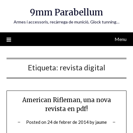
Skip
9mm Parabellum
to
content
Armes i accessoris, recàrrega de munició, Glock tunning…
Menu
Etiqueta:
revista digital
American Rifleman, una nova
revista en pdf!
Posted on
24 de febrer de 2014
by
jaume