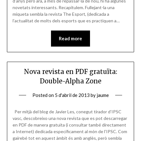
d’anys però ara, a més de repassar-la de nou, hi ha algunes
novetats interessants. Recapitulem. Fullejant-la una
miqueta sembla la revista The Esport, (dedicada a
l’actualitat de molts dels esports que es practiquen a…
Read more
Nova revista en PDF gratuïta:
Double-Alpha Zone
Posted on
5 d'abril de 2013
by
jaume
Per mitjà del blog de Javier Les, conegut tirador d’IPSC
vasc, descobreixo una nova revista que es pot descarregar
en PDF de manera gratuïta (i consultar també directament
a Internet) dedicada específicament al món de l’IPSC. Com
gairebé tot en aquest àmbit és amb anglès, però sembla