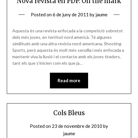
Nova revista en PDF: On the mark
Posted on
6 de juny de 2011
by
jaume
Aquesta és una revista enfocada a la competició sobretot
dels més joves, en territori nord americà. Té algunes
similituds amb una altra revista nord-americana, Shooting
Sports, però aquesta és molt més senzilla i més enfocada a
mantenir viva la ilusió i el contacte amb els joves tiradors,
tant els que s’inicien com els que ja…
Read more
Cols Bleus
Posted on
23 de novembre de 2010
by
jaume