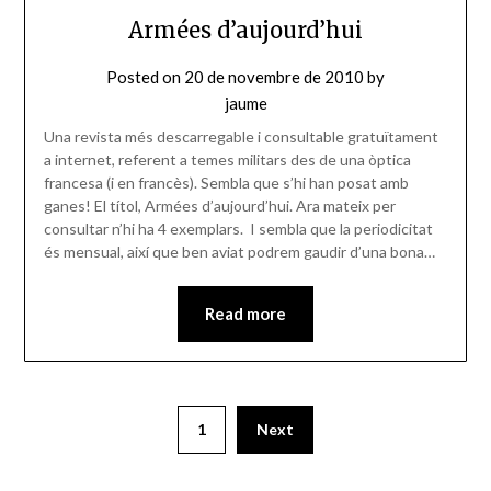
Armées d’aujourd’hui
Posted on
20 de novembre de 2010
by
jaume
Una revista més descarregable i consultable gratuïtament
a internet, referent a temes militars des de una òptica
francesa (i en francès). Sembla que s’hi han posat amb
ganes! El títol, Armées d’aujourd’hui. Ara mateix per
consultar n’hi ha 4 exemplars. I sembla que la periodicitat
és mensual, així que ben aviat podrem gaudir d’una bona…
Read more
Paginació
1
Next
de