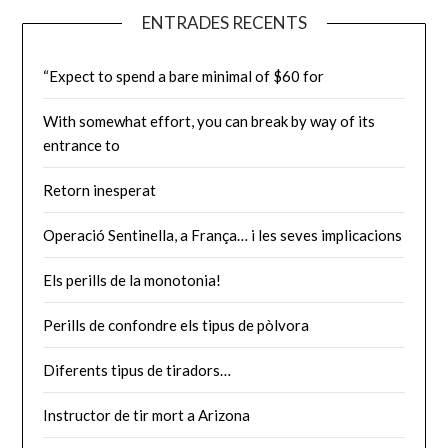
les
ENTRADES RECENTS
entrades
“Expect to spend a bare minimal of $60 for
With somewhat effort, you can break by way of its
entrance to
Retorn inesperat
Operació Sentinella, a França… i les seves implicacions
Els perills de la monotonia!
Perills de confondre els tipus de pòlvora
Diferents tipus de tiradors…
Instructor de tir mort a Arizona