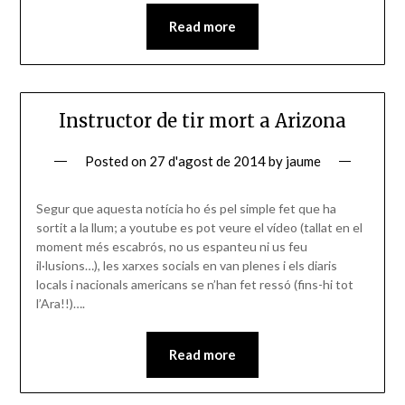
Read more
Instructor de tir mort a Arizona
Posted on
27 d'agost de 2014
by
jaume
Segur que aquesta notícia ho és pel simple fet que ha
sortit a la llum; a youtube es pot veure el vídeo (tallat en el
moment més escabrós, no us espanteu ni us feu
il·lusions…), les xarxes socials en van plenes i els diaris
locals i nacionals americans se n’han fet ressó (fins-hi tot
l’Ara!!)….
Read more