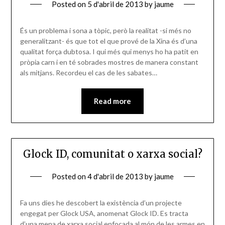
Posted on
5 d'abril de 2013
by
jaume
És un problema i sona a tòpic, però la realitat -si més no
generalitzant- és que tot el que prové de la Xina és d’una
qualitat força dubtosa. I qui més qui menys ho ha patit en
pròpia carn i en té sobrades mostres de manera constant
als mitjans. Recordeu el cas de les sabates…
Read more
Glock ID, comunitat o xarxa social?
Posted on
4 d'abril de 2013
by
jaume
Fa uns dies he descobert la existència d’un projecte
engegat per Glock USA, anomenat Glock ID. Es tracta
d’una mena de xarxa social enfocada al món de les armes en