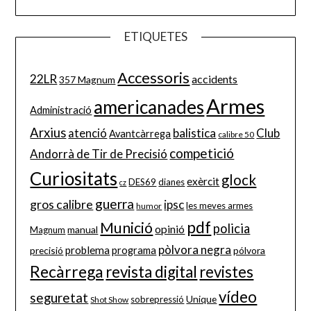
ETIQUETES
Accessoris
22LR
accidents
357 Magnum
Armes
americanades
Administració
Arxius
balistica
Club
atenció
Avantcàrrega
calibre 50
competició
Andorrà de Tir de Precisió
Curiositats
glock
exèrcit
DES69
dianes
cz
guerra
gros calibre
ipsc
les meves armes
humor
pdf
Munició
policia
opinió
manual
Magnum
pòlvora negra
problema
precisió
programa
pólvora
Recàrrega
revista digital
revistes
vídeo
seguretat
Unique
sobrepressió
Shot Show