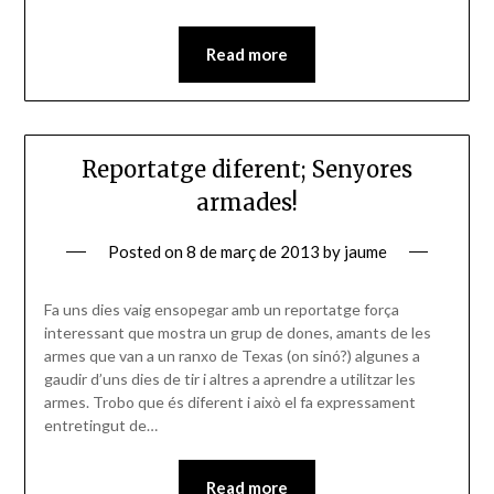
Read more
Reportatge diferent; Senyores
armades!
Posted on
8 de març de 2013
by
jaume
Fa uns dies vaig ensopegar amb un reportatge força
interessant que mostra un grup de dones, amants de les
armes que van a un ranxo de Texas (on sinó?) algunes a
gaudir d’uns dies de tir i altres a aprendre a utilitzar les
armes. Trobo que és diferent i això el fa expressament
entretingut de…
Read more