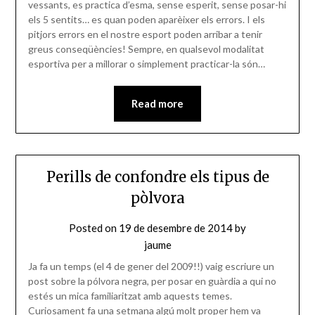
vessants, es practica d’esma, sense esperit, sense posar-hi
els 5 sentits… es quan poden aparèixer els errors. I els
pitjors errors en el nostre esport poden arribar a tenir
greus conseqüències! Sempre, en qualsevol modalitat
esportiva per a millorar o simplement practicar-la són…
Read more
Perills de confondre els tipus de
pòlvora
Posted on
19 de desembre de 2014
by
jaume
Ja fa un temps (el 4 de gener del 2009!!) vaig escriure un
post sobre la pólvora negra, per posar en guàrdia a qui no
estés un mica familiaritzat amb aquests temes.
Curiosament fa una setmana algú molt proper hem va