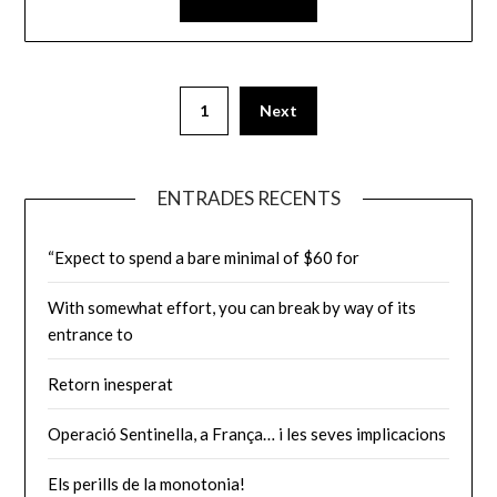
Paginació
1
Next
de
les
ENTRADES RECENTS
entrades
“Expect to spend a bare minimal of $60 for
With somewhat effort, you can break by way of its
entrance to
Retorn inesperat
Operació Sentinella, a França… i les seves implicacions
Els perills de la monotonia!