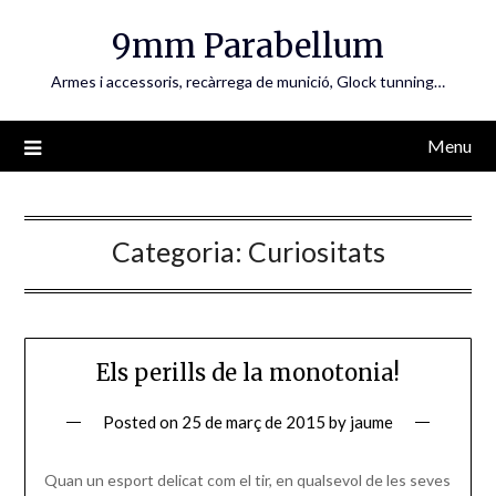
Skip
9mm Parabellum
to
content
Armes i accessoris, recàrrega de munició, Glock tunning…
Menu
Categoria:
Curiositats
Els perills de la monotonia!
Posted on
25 de març de 2015
by
jaume
Quan un esport delicat com el tir, en qualsevol de les seves