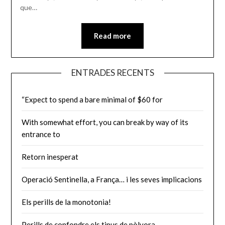
que…
Read more
ENTRADES RECENTS
“Expect to spend a bare minimal of $60 for
With somewhat effort, you can break by way of its
entrance to
Retorn inesperat
Operació Sentinella, a França… i les seves implicacions
Els perills de la monotonia!
Perills de confondre els tipus de pòlvora