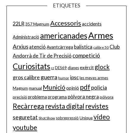
ETIQUETES
Accessoris
22LR
accidents
357 Magnum
Armes
americanades
Administració
Arxius
balistica
Club
atenció
Avantcàrrega
calibre 50
competició
Andorrà de Tir de Precisió
Curiositats
glock
exèrcit
DES69
dianes
cz
guerra
gros calibre
ipsc
les meves armes
humor
pdf
Munició
policia
opinió
manual
Magnum
pòlvora negra
problema
precisió
programa
pólvora
Recàrrega
revista digital
revistes
vídeo
seguretat
Unique
sobrepressió
Shot Show
youtube