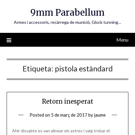
Skip
9mm Parabellum
to
content
Armes i accessoris, recàrrega de munició, Glock tunning…
Menu
Etiqueta:
pistola estàndard
Retorn inesperat
Posted on
5 de març de 2017
by
jaume
Ahir dissabte es van alinear els astres i vaig trobar el