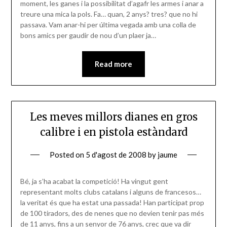
moment, les ganes i la possibilitat d’agafr les armes i anar a
treure una mica la pols. Fa… quan, 2 anys? tres? que no hi
passava. Vam anar-hi per última vegada amb una colla de
bons amics per gaudir de nou d’un plaer ja…
Read more
Les meves millors dianes en gros
calibre i en pistola estàndard
Posted on
5 d'agost de 2008
by
jaume
Bé, ja s’ha acabat la competició! Ha vingut gent
representant molts clubs catalans i alguns de francesos…
la veritat és que ha estat una passada! Han participat prop
de 100 tiradors, des de nenes que no devien tenir pas més
de 11 anys, fins a un senyor de 76 anys, crec que va dir