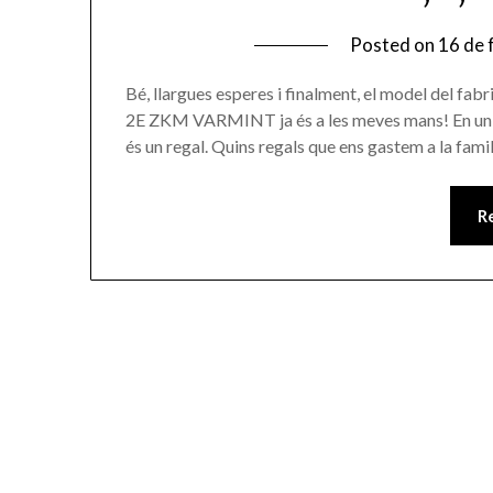
Posted on
16 de 
Bé, llargues esperes i finalment, el model del fa
2E ZKM VARMINT ja és a les meves mans! En un det
és un regal. Quins regals que ens gastem a la fami
R