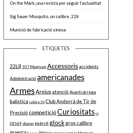
On the Mark, una revista per seguir l’actualitat
Sig Sauer Mosquito, un calibre .22lr
Munició de fabricació xinesa
ETIQUETES
Accessoris
22LR
accidents
357 Magnum
americanades
Administració
Armes
Arxius
atenció
Avantcàrrega
balistica
Club Andorrà de Tir de
calibre 50
Curiositats
competició
Precisió
cz
glock
gros calibre
exèrcit
DES69
dianes
guerra
ipsc