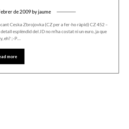
febrer de 2009
by
jaume
bricant Ceska Zbrojovka (CZ per a fer-ho ràpid) CZ 452 –
all esplèndid del JD no m’ha costat ni un euro, ja que
ly, eh? ;-P…
ead more