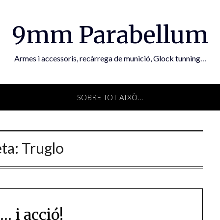
9mm Parabellum
Armes i accessoris, recàrrega de munició, Glock tunning…
SOBRE TOT AIXÒ…
eta:
Truglo
2… i acció!