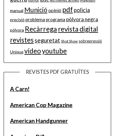
les meves armes
Magnum
humor
pdf
Munició
policia
opinió
manual
pòlvora negra
problema
precisió
programa
Recàrrega
revista digital
pólvora
revistes
seguretat
sobrepressió
Shot Show
vídeo
youtube
Unique
REVISTES PDF GRATUÏTES
A Carn!
American Cop Magazine
American Handgunner