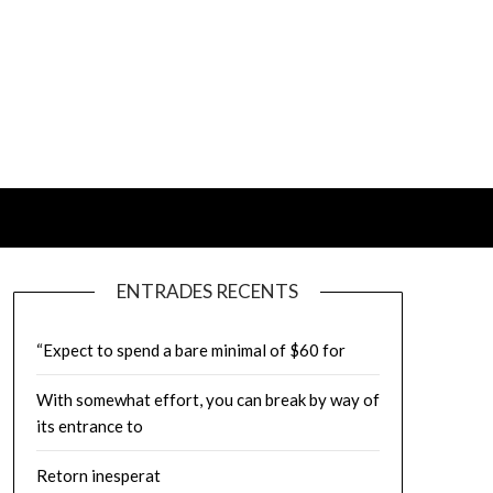
ENTRADES RECENTS
“Expect to spend a bare minimal of $60 for
With somewhat effort, you can break by way of
its entrance to
Retorn inesperat