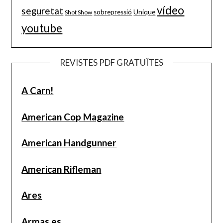
vídeo
seguretat
Unique
sobrepressió
Shot Show
youtube
REVISTES PDF GRATUÏTES
A Carn!
American Cop Magazine
American Handgunner
American Rifleman
Ares
Armas.es