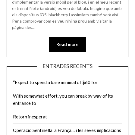
d’implementar la versió mòbil per al blog, i en el meu recent
estrenat Note (android) es veu de fàbula. Imagino que amb
els dispositius iOS, blackberry i assimilats també serà així.
Per a comprovar com es veu n’hi ha prou amb visitar la
pàgina des…
Read more
ENTRADES RECENTS
“Expect to spend a bare minimal of $60 for
With somewhat effort, you can break by way of its
entrance to
Retorn inesperat
Operació Sentinella, a França… i les seves implicacions