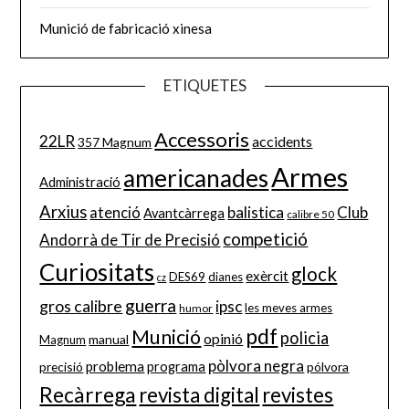
Munició de fabricació xinesa
ETIQUETES
Accessoris
22LR
accidents
357 Magnum
Armes
americanades
Administració
Arxius
balistica
Club
atenció
Avantcàrrega
calibre 50
competició
Andorrà de Tir de Precisió
Curiositats
glock
exèrcit
DES69
dianes
cz
guerra
gros calibre
ipsc
les meves armes
humor
pdf
Munició
policia
opinió
manual
Magnum
pòlvora negra
problema
precisió
programa
pólvora
Recàrrega
revista digital
revistes