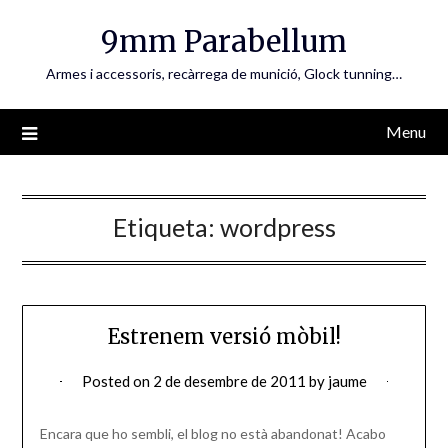
Skip
9mm Parabellum
to
content
Armes i accessoris, recàrrega de munició, Glock tunning…
Menu
Etiqueta:
wordpress
Estrenem versió mòbil!
Posted on
2 de desembre de 2011
by
jaume
Encara que ho sembli, el blog no està abandonat! Acabo