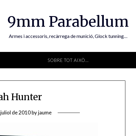
9mm Parabellum
Armes i accessoris, recàrrega de munició, Glock tunning…
SOBRE TOT AIXÒ…
h Hunter
juliol de 2010
by
jaume