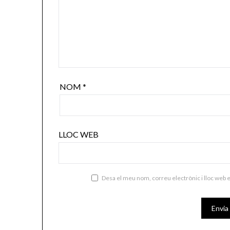
NOM
*
LLOC WEB
Desa el meu nom, correu electrònic i lloc web 