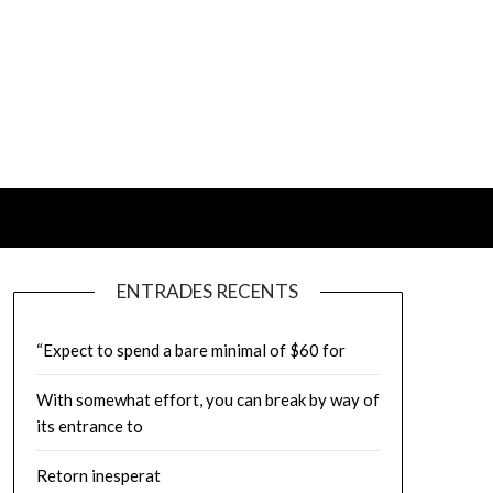
ENTRADES RECENTS
“Expect to spend a bare minimal of $60 for
With somewhat effort, you can break by way of
its entrance to
Retorn inesperat