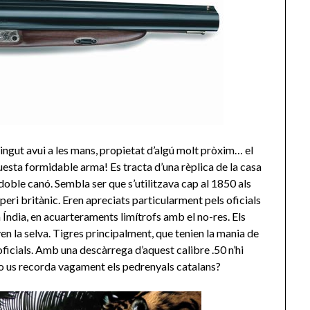
tingut avui a les mans, propietat d’algú molt pròxim… el
uesta formidable arma! Es tracta d’una rèplica de la casa
doble canó. Sembla ser que s’utilitzava cap al 1850 als
peri britànic. Eren apreciats particularment pels oficials
a Índia, en acuarteraments limítrofs amb el no-res. Els
ven la selva. Tigres principalment, que tenien la mania de
oficials. Amb una descàrrega d’aquest calibre .50 n’hi
No us recorda vagament els pedrenyals catalans?