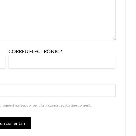
CORREU ELECTRÒNIC
*
en aquest navegador per a la pròxima vegada que comenti.