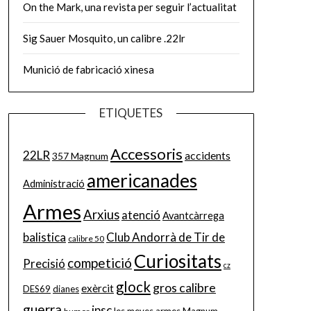
On the Mark, una revista per seguir l’actualitat
Sig Sauer Mosquito, un calibre .22lr
Munició de fabricació xinesa
ETIQUETES
Accessoris
22LR
accidents
357 Magnum
americanades
Administració
Armes
Arxius
atenció
Avantcàrrega
balistica
Club Andorrà de Tir de
calibre 50
Curiositats
competició
Precisió
cz
glock
gros calibre
exèrcit
DES69
dianes
guerra
ipsc