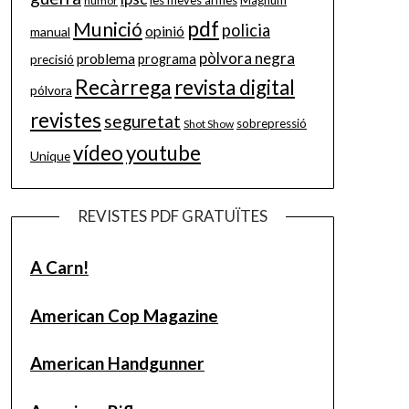
les meves armes
Magnum
humor
pdf
Munició
policia
opinió
manual
pòlvora negra
problema
precisió
programa
Recàrrega
revista digital
pólvora
revistes
seguretat
sobrepressió
Shot Show
vídeo
youtube
Unique
REVISTES PDF GRATUÏTES
A Carn!
American Cop Magazine
American Handgunner