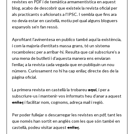
revistes en PDF i de temàtica armamentística en aquest
blog, acabo de descobrir que existeix la revista oficial per
als practicants o aficionats a l’IPSC. I sembla que fins ara
no devia estar en castellà, motiu pel qual alguns bloguers
espanyols se’n fan ressò.
Aprofitant l’avinentesa en publico també aquí la existència,
i com la majoria d’entitats massa grans, té un sistema
rocambolesc per a arribar-hi. Resulta que cal subscriure’s a
una mena de butlletí i d’aquesta manera ens enviaran
l’enllaç a la revista cada vegada que en publiquin un nou
número. Curiosament no hi ha cap enllaç directe des de la
pàgina oficial.
La primera revista en castellà la trobareu
aquí
, i per a
subscriure-us i mantenir-vos informats heu d’anar a aquest
enllaç
i facilitar nom, cognoms, adreça mail i regió.
Per poder fullejar o descarregar les revistes en pdf, tant les
que només han sortit en anglès com les que són també en
castellà, podeu visitar aquest
enllaç
.