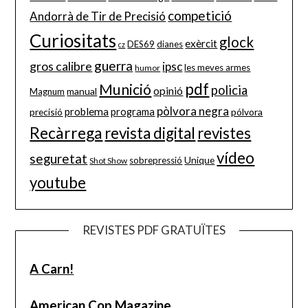
competició
Andorrà de Tir de Precisió
Curiositats
glock
exèrcit
DES69
dianes
cz
guerra
gros calibre
ipsc
les meves armes
humor
pdf
Munició
policia
opinió
manual
Magnum
pòlvora negra
problema
precisió
programa
pólvora
Recàrrega
revista digital
revistes
vídeo
seguretat
Unique
sobrepressió
Shot Show
youtube
REVISTES PDF GRATUÏTES
A Carn!
American Cop Magazine