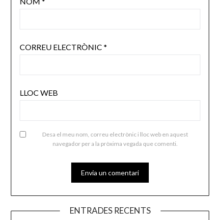
NOM
*
CORREU ELECTRÒNIC
*
LLOC WEB
Desa el meu nom, correu electrònic i lloc web en aquest
navegador per a la pròxima vegada que comenti.
ENTRADES RECENTS