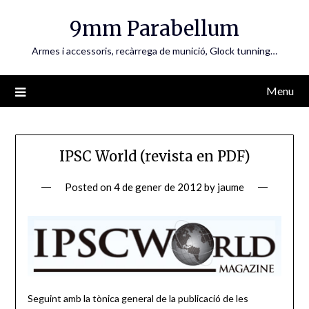
Skip
9mm Parabellum
to
content
Armes i accessoris, recàrrega de munició, Glock tunning…
Menu
IPSC World (revista en PDF)
Posted on
4 de gener de 2012
by
jaume
Seguint amb la tònica general de la publicació de les