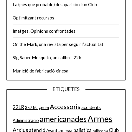
La (més que probable) desaparició d’un Club
Optimitzant recursos
Imatges. Opinions confrontades
On the Mark, una revista per seguir l’actualitat
Sig Sauer Mosquito, un calibre .22lr
Munició de fabricació xinesa
ETIQUETES
Accessoris
22LR
accidents
357 Magnum
Armes
americanades
Administració
Arxius
balistica
Club
atenció
Avantcàrrega
calibre 50