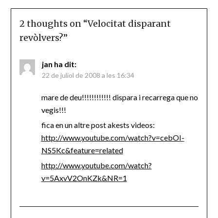
2 thoughts on “
Velocitat disparant
revòlvers?
”
jan
ha dit:
22 de juliol de 2008 a les 16:34
mare de deu!!!!!!!!!!!! dispara i recarrega que no
vegis!!!
fica en un altre post akests videos:
http://www.youtube.com/watch?v=cebOI-
NS5Kc&feature=related
http://www.youtube.com/watch?
v=5AxvV2OnKZk&NR=1