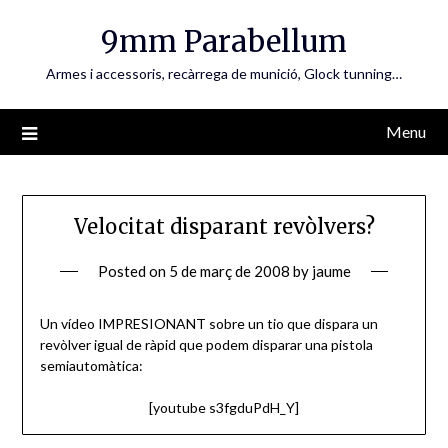
Skip
9mm Parabellum
to
content
Armes i accessoris, recàrrega de munició, Glock tunning…
Menu
Velocitat disparant revòlvers?
Posted on
5 de març de 2008
by
jaume
Un vídeo IMPRESIONANT sobre un tio que dispara un
revòlver igual de ràpid que podem disparar una pistola
semiautomàtica:
[youtube s3fgduPdH_Y]