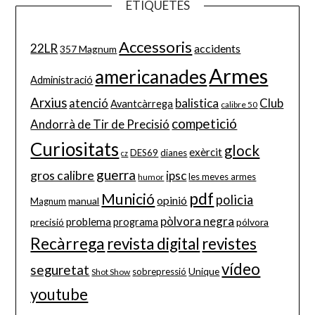
ETIQUETES
Accessoris
22LR
accidents
357 Magnum
Armes
americanades
Administració
Arxius
balistica
Club
atenció
Avantcàrrega
calibre 50
competició
Andorrà de Tir de Precisió
Curiositats
glock
exèrcit
DES69
dianes
cz
guerra
gros calibre
ipsc
les meves armes
humor
pdf
Munició
policia
opinió
manual
Magnum
pòlvora negra
problema
precisió
programa
pólvora
Recàrrega
revista digital
revistes
vídeo
seguretat
Unique
sobrepressió
Shot Show
youtube