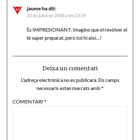
jaume
ha dit:
22 de juliol de 2008 a les 23:59
És IMPRESIONANT. Imagino que el revòlver el
té super preparat, però tot hi així…!
Deixa un comentari
L'adreça electrònica no es publicarà.
Els camps
necessaris estan marcats amb
*
COMENTARI
*