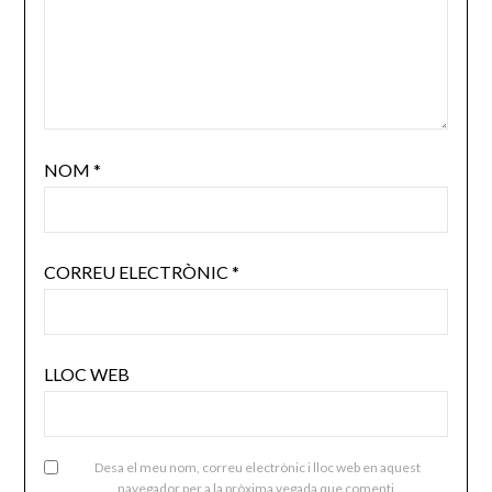
NOM
*
CORREU ELECTRÒNIC
*
LLOC WEB
Desa el meu nom, correu electrònic i lloc web en aquest
navegador per a la pròxima vegada que comenti.