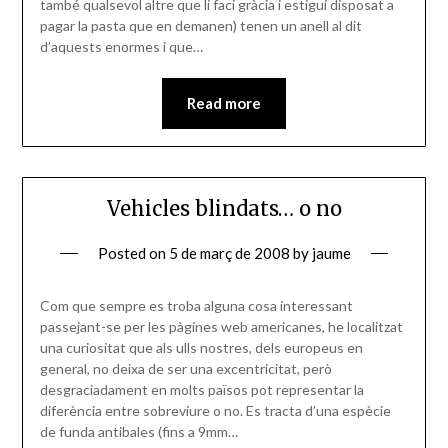
també qualsevol altre que li faci gràcia i estigui disposat a
pagar la pasta que en demanen) tenen un anell al dit
d’aquests enormes i que…
Read more
Vehicles blindats… o no
Posted on
5 de març de 2008
by
jaume
Com que sempre es troba alguna cosa interessant
passejant-se per les pàgines web americanes, he localitzat
una curiositat que als ulls nostres, dels europeus en
general, no deixa de ser una excentricitat, però
desgraciadament en molts països pot representar la
diferència entre sobreviure o no. Es tracta d’una espècie
de funda antibales (fins a 9mm…