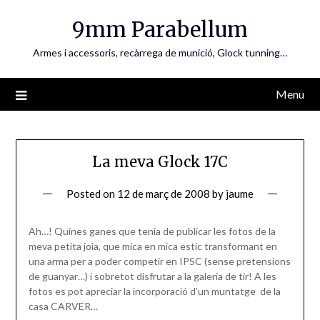
Skip
9mm Parabellum
to
content
Armes i accessoris, recàrrega de munició, Glock tunning…
Menu
La meva Glock 17C
Posted on
12 de març de 2008
by
jaume
Ah…! Quines ganes que tenia de publicar les fotos de la
meva petita joia, que mica en mica estic transformant en
una arma per a poder competir en IPSC (sense pretensions
de guanyar…) i sobretot disfrutar a la galeria de tir! A les
fotos es pot apreciar la incorporació d’un muntatge de la
casa CARVER…