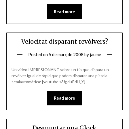
Read more
Velocitat disparant revòlvers?
Posted on
5 de març de 2008
by
jaume
Un vídeo IMPRESIONANT sobre un tio que dispara un
revòlver igual de ràpid que podem disparar una pistola
semiautomàtica: [youtube s3fgduPdH_Y]
Read more
Desmuntar una Glock