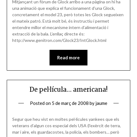
Mitjançant un fòrum de Glock arribo a una pàgina on hi ha
una animació que explica el funcionament d’una Glock,
concretament el model 23, però totes les Glock segueixen
el mateix patró. Està molt bé, és instructiu i permet
entendre millor el mecanisme intern d’alimentació i
extracció de la bala. L’enllaç directe és:
http://www.genitron.com/Glock23/IntGlock.html
Read more
De pel·lícula… americana!
Posted on
5 de març de 2008
by
jaume
Segur que heu vist en moltes pel·lícules yankees que els
veterans d’algun cos especial dels USA (l’exèrcit de terra,
mar i aire, els guardacostes, la policia, els bombers… però