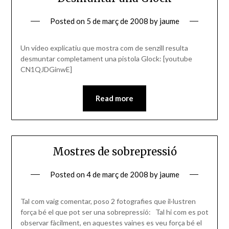
Posted on
5 de març de 2008
by
jaume
Un vídeo explicatiu que mostra com de senzill resulta
desmuntar completament una pistola Glock: [youtube
CN1QJDGinwE]
Read more
Mostres de sobrepressió
Posted on
4 de març de 2008
by
jaume
Tal com vaig comentar, poso 2 fotografies que il·lustren
força bé el que pot ser una sobrepressió: Tal hi com es pot
observar fàcilment, en aquestes vaines es veu força bé el