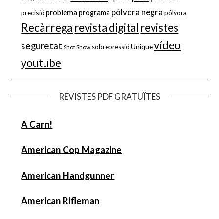
pòlvora negra
problema
precisió
programa
pólvora
Recàrrega
revista digital
revistes
vídeo
seguretat
Unique
sobrepressió
Shot Show
youtube
REVISTES PDF GRATUÏTES
A Carn!
American Cop Magazine
American Handgunner
American Rifleman