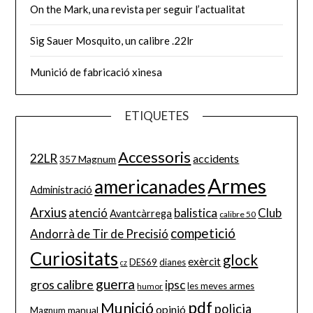
On the Mark, una revista per seguir l’actualitat
Sig Sauer Mosquito, un calibre .22lr
Munició de fabricació xinesa
ETIQUETES
Accessoris
22LR
accidents
357 Magnum
Armes
americanades
Administració
Arxius
balistica
Club
atenció
Avantcàrrega
calibre 50
competició
Andorrà de Tir de Precisió
Curiositats
glock
exèrcit
DES69
dianes
cz
guerra
gros calibre
ipsc
les meves armes
humor
pdf
Munició
policia
opinió
manual
Magnum