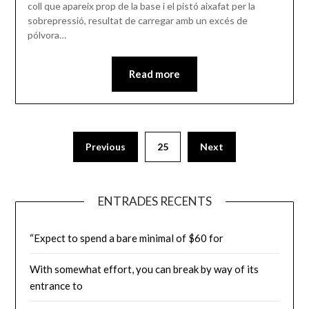
coll que apareix prop de la base i el pistó aixafat per la
sobrepressió, resultat de carregar amb un excés de
pólvora…
Read more
Paginació
Previous
25
Next
de
les
ENTRADES RECENTS
entrades
“Expect to spend a bare minimal of $60 for
With somewhat effort, you can break by way of its
entrance to