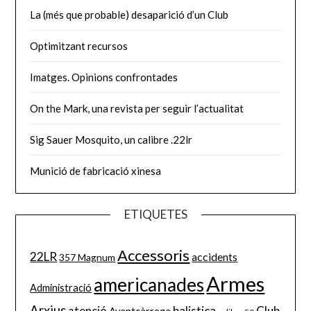
La (més que probable) desaparició d’un Club
Optimitzant recursos
Imatges. Opinions confrontades
On the Mark, una revista per seguir l’actualitat
Sig Sauer Mosquito, un calibre .22lr
Munició de fabricació xinesa
ETIQUETES
Accessoris
22LR
accidents
357 Magnum
Armes
americanades
Administració
Arxius
balistica
Club
atenció