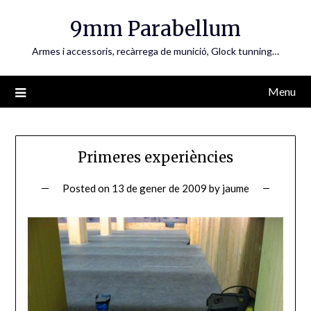
Skip
9mm Parabellum
to
content
Armes i accessoris, recàrrega de munició, Glock tunning…
Menu
Primeres experiències
Posted on
13 de gener de 2009
by
jaume