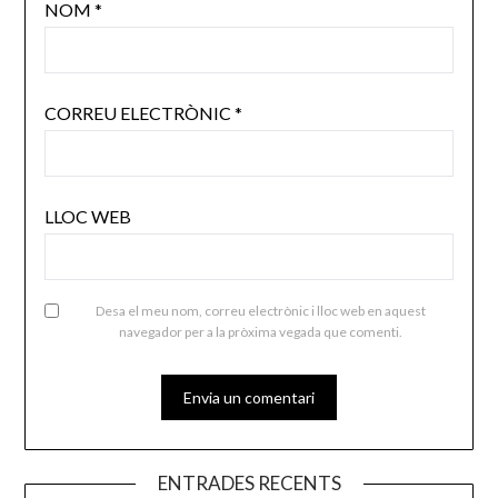
NOM
*
CORREU ELECTRÒNIC
*
LLOC WEB
Desa el meu nom, correu electrònic i lloc web en aquest
navegador per a la pròxima vegada que comenti.
ENTRADES RECENTS