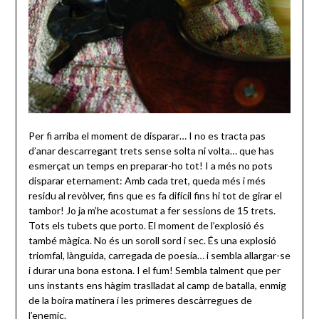
Per fi arriba el moment de disparar… I no es tracta pas
d’anar descarregant trets sense solta ni volta… que has
esmerçat un temps en preparar-ho tot! I a més no pots
disparar eternament: Amb cada tret, queda més i més
residu al revòlver, fins que es fa difícil fins hi tot de girar el
tambor! Jo ja m’he acostumat a fer sessions de 15 trets.
Tots els tubets que porto. El moment de l’explosió és
també màgica. No és un soroll sord i sec. És una explosió
triomfal, lànguida, carregada de poesia… i sembla allargar-se
i durar una bona estona. I el fum! Sembla talment que per
uns instants ens hàgim traslladat al camp de batalla, enmig
de la boira matinera i les primeres descàrregues de
l’enemic.