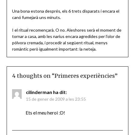
Una bona estona després, els 6 trets disparats i encara el
canó fumejarà uns minuts.
I el ritual recomençarà. O no. Aleshores serà el moment de
tornar a casa, amb les narius encara agredides per l’olor de
pólvora cremada, i procedir al següent ritual, menys
romàntic però igualment important: la neteja.
4 thoughts on “
Primeres experiències
”
cilinderman
ha dit:
15 de gener de 2009 a les 23:55
Ets el meu heroi :D!