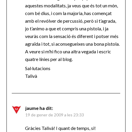
aquestes modalitats, ja veus que és tot un món,
com bé dius, i com la majoria, has començat
amb el revólver de percussió, però si t’agrada,
jo t’animo a que et compris una pistola, i ja
veuràs com la sensació és diferent i potser més
agraïda i tot, si aconsegueixes una bona pistola.
A veure si m’hi fico una altra vegada i escric
quatre línies per al blog.
Sal·lutacions
Talivà
jaume
ha dit:
19 de gener de 2009 a les 23:33
Gràcies Talivà! I quant de temps, si!