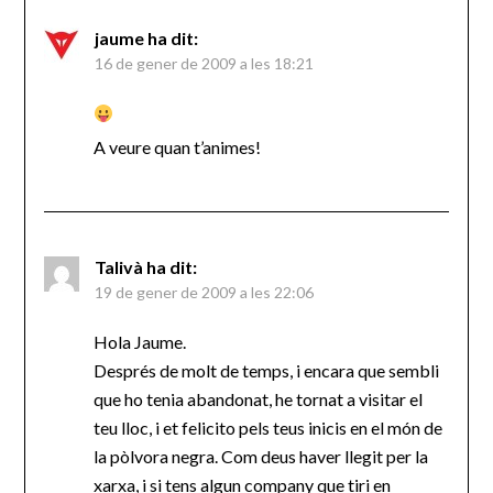
jaume
ha dit:
16 de gener de 2009 a les 18:21
A veure quan t’animes!
Talivà
ha dit:
19 de gener de 2009 a les 22:06
Hola Jaume.
Després de molt de temps, i encara que sembli
que ho tenia abandonat, he tornat a visitar el
teu lloc, i et felicito pels teus inicis en el món de
la pòlvora negra. Com deus haver llegit per la
xarxa, i si tens algun company que tiri en