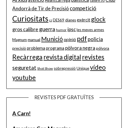
Avantcàrrega
calibre 50
competició
Andorrà de Tir de Precisió
Curiositats
glock
exèrcit
DES69
dianes
cz
guerra
gros calibre
ipsc
les meves armes
humor
pdf
Munició
policia
opinió
manual
Magnum
pòlvora negra
problema
precisió
programa
pólvora
Recàrrega
revista digital
revistes
vídeo
seguretat
Unique
sobrepressió
Shot Show
youtube
REVISTES PDF GRATUÏTES
A Carn!