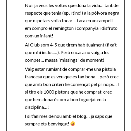
Noi, ja veus les voltes que dóna la vida… tant de
respecte que tenia (ep, i tinc!) a la pólvora negra
que ni petars volia tocar… i ara en un rampell
em compro el remington i companyia i disfruto
com un infant!
Al Club som 4-5 que tirem habitualment (fixa’t
que m’hi incloc…). Però encara no vaig a les
compes… massa “missings” de moment!
Vaig estar rumiant de comprar-me una pistola
francesa que es veu que es tan bona… però crec
que amb bon criteri he començat pel principi… I
si tiro els 1000 pistons que he comprat, crec
que hem donaré com a bon foguejat en la
disciplina…!
I si t’animes de nou amb el blog… ja saps que
sempre ets benvingut!