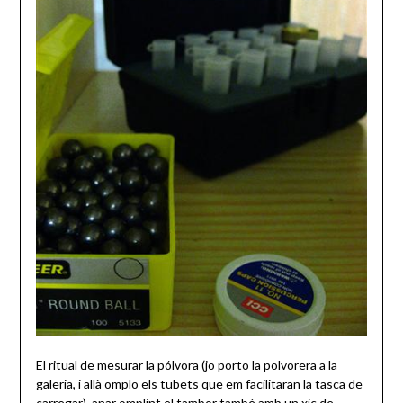
El ritual de mesurar la pólvora (jo porto la polvorera a la
galeria, i allà omplo els tubets que em facilitaran la tasca de
carregar), anar omplint el tambor també amb un xic de