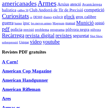
Armes
americanades
Arxius
atenció
Avantcàrrega
competició
balistica
Club Andorrà de Tir de Precisió
calibre 50
Curiositats
glock
gros calibre
exèrcit
DES69
dianes
cz
Munició
guerra
ipsc
opinió
les meves armes
Magnum
manual
humor
pdf
policia
pòlvora negra
problema
programa
precisió
pólvora
Recàrrega
revista digital
revistes
seguretat
Shot Show
vídeo
youtube
sobrepressió
Unique
Revistes PDF gratuïtes
A Carn!
American Cop Magazine
American Handgunner
American Rifleman
Ares
Armas.es