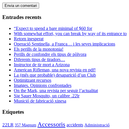
Entrades recents
“Expect to spend a bare minimal of $60 for
With somewhat effort, you can break by way of its entrance to
Retorn inesperat
Operació Sentinella, a França… i les seves implicacions
Els perills de la monotonia!
Perills de confondre els tipus de pòlvora
Diferents tipus de tiradors…
Instructor de tir mort a Arizona
American Rifleman, una nova revista en pdf!
La (més que probable) desaparició d’un Club
Optimitzant recursos
Imatges. Opinions confrontades
On the Mark, una revista per seguir l’actualitat
Sig Sauer Mosquito, un calibre .22lr
Munició de fabricació xinesa
Etiquetes
Accessoris
22LR
accidents
Administració
357 Magnum