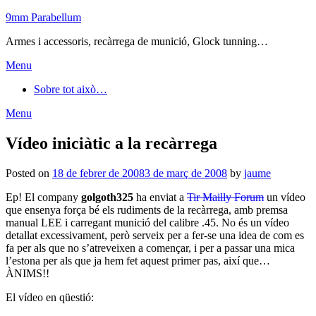
Skip
9mm Parabellum
to
Armes i accessoris, recàrrega de munició, Glock tunning…
content
Menu
Sobre tot això…
Menu
Vídeo iniciàtic a la recàrrega
Posted on
18 de febrer de 2008
3 de març de 2008
by
jaume
Ep! El company
golgoth325
ha enviat a
Tir Mailly Forum
un vídeo
que ensenya força bé els rudiments de la recàrrega, amb premsa
manual LEE i carregant munició del calibre .45. No és un vídeo
detallat excessivament, però serveix per a fer-se una idea de com es
fa per als que no s’atreveixen a començar, i per a passar una mica
l’estona per als que ja hem fet aquest primer pas, així que…
ÀNIMS!!
El vídeo en qüestió: