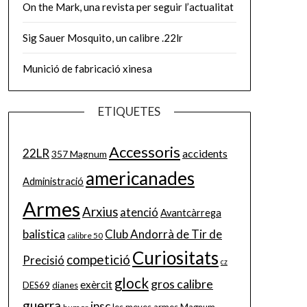
On the Mark, una revista per seguir l’actualitat
Sig Sauer Mosquito, un calibre .22lr
Munició de fabricació xinesa
ETIQUETES
Accessoris
22LR
accidents
357 Magnum
americanades
Administració
Armes
Arxius
atenció
Avantcàrrega
balistica
Club Andorrà de Tir de
calibre 50
Curiositats
competició
Precisió
cz
glock
gros calibre
exèrcit
DES69
dianes
guerra
ipsc