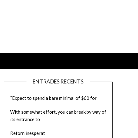
ENTRADES RECENTS
“Expect to spend a bare minimal of $60 for
With somewhat effort, you can break by way of
its entrance to
Retorn inesperat