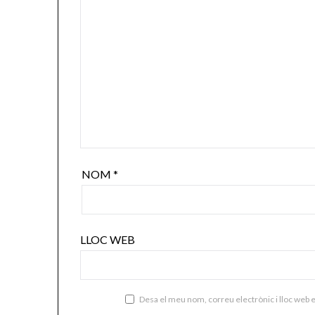
NOM
*
LLOC WEB
Desa el meu nom, correu electrònic i lloc web 