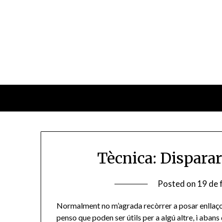
Skip
to
content
Tècnica: Dispara
Posted on
19 de 
Normalment no m’agrada recòrrer a posar enllaços 
penso que poden ser útils per a algú altre, i abans