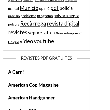
les meves armes
Magnum
humor
pdf
Munició
policia
opinió
manual
pòlvora negra
problema
precisió
programa
Recàrrega
revista digital
pólvora
revistes
seguretat
sobrepressió
Shot Show
vídeo
youtube
Unique
REVISTES PDF GRATUÏTES
A Carn!
American Cop Magazine
American Handgunner