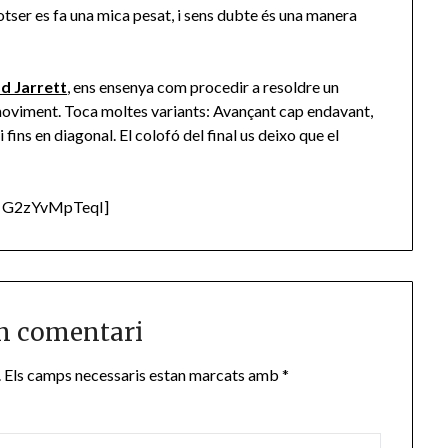
Potser es fa una mica pesat, i sens dubte és una manera
d Jarrett
, ens ensenya com procedir a resoldre un
moviment. Toca moltes variants: Avançant cap endavant,
 fins en diagonal. El colofó del final us deixo que el
e G2zYvMpTeqI]
n comentari
.
Els camps necessaris estan marcats amb
*