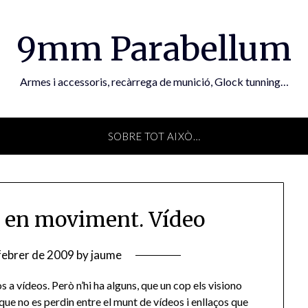
9mm Parabellum
Armes i accessoris, recàrrega de munició, Glock tunning…
SOBRE TOT AIXÒ…
r en moviment. Vídeo
febrer de 2009
by
jaume
a vídeos. Però n’hi ha alguns, que un cop els visiono
 que no es perdin entre el munt de vídeos i enllaços que