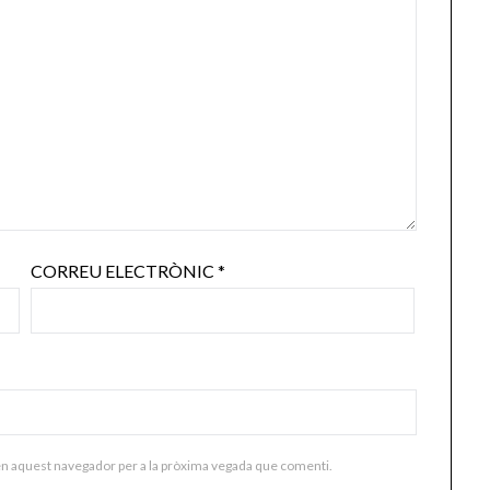
CORREU ELECTRÒNIC
*
en aquest navegador per a la pròxima vegada que comenti.