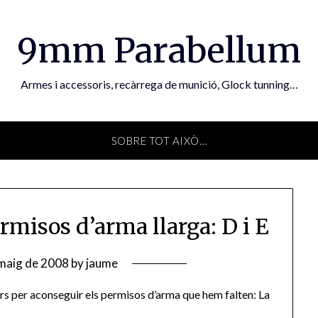
9mm Parabellum
Armes i accessoris, recàrrega de munició, Glock tunning…
SOBRE TOT AIXÒ…
rmisos d’arma llarga: D i E
 maig de 2008
by
jaume
rs per aconseguir els permisos d’arma que hem falten: La