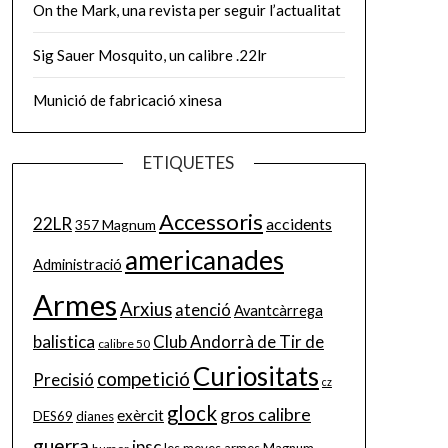
On the Mark, una revista per seguir l’actualitat
Sig Sauer Mosquito, un calibre .22lr
Munició de fabricació xinesa
ETIQUETES
Accessoris
22LR
accidents
357 Magnum
americanades
Administració
Armes
Arxius
atenció
Avantcàrrega
balistica
Club Andorrà de Tir de
calibre 50
Curiositats
competició
Precisió
cz
glock
gros calibre
exèrcit
DES69
dianes
guerra
ipsc