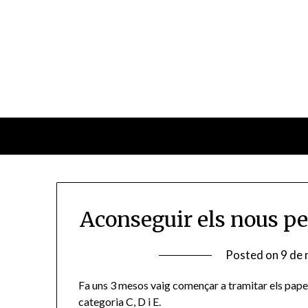
Skip
to
content
Aconseguir els nous pe
Posted on
9 de
Fa uns 3 mesos vaig començar a tramitar els pape
categoria C, D i E.