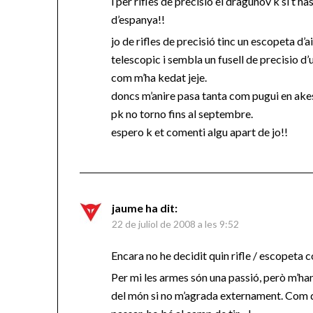
i per rifles de precisio el dragunov k si t’has
d’espanya!!
jo de rifles de precisió tinc un escopeta d
telescopic i sembla un fusell de precisio d’
com m’ha kedat jeje.
doncs m’anire pasa tanta com pugui en ake
pk no torno fins al septembre.
espero k et comenti algu apart de jo!!
jaume
ha dit:
22 de juliol de 2008 a les 9:52
Encara no he decidit quin rifle / escopeta 
Per mi les armes són una passió, però m’ha
del món si no m’agrada externament. Com qu