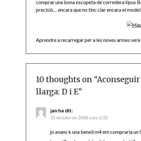
comprar una bona escopeta de corredera tipus Ben
precisió… encara que no tinc clar encara el model
Aprendre a recarregar per a les noves armes serà
10 thoughts on “
Aconseguir
llarga: D i E
”
jan
ha dit:
22 de juliol de 2008 a les 2:33
jo avans k una beneli m4 em compraria un S