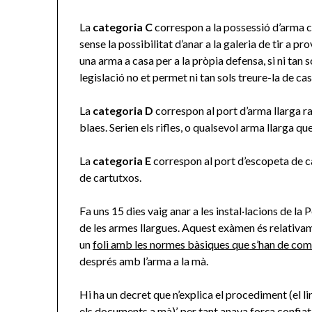
La
categoria C
correspon a la possessió d’arma cu
sense la possibilitat d’anar a la galeria de tir a pro
una arma a casa per a la pròpia defensa, si ni tan 
legislació no et permet ni tan sols treure-la de ca
La
categoria D
correspon al port d’arma llarga rat
blaes. Serien els rifles, o qualsevol arma llarga que
La
categoria E
correspon al port d’escopeta de c
de cartutxos.
Fa uns 15 dies vaig anar a les instal·lacions de la 
de les armes llargues. Aquest exàmen és relativa
un
foli amb les normes bàsiques que s’han de com
després amb l’arma a la mà.
Hi ha un decret que n’explica el procediment (el li
els documents a mà)’, per tant anava força confiat