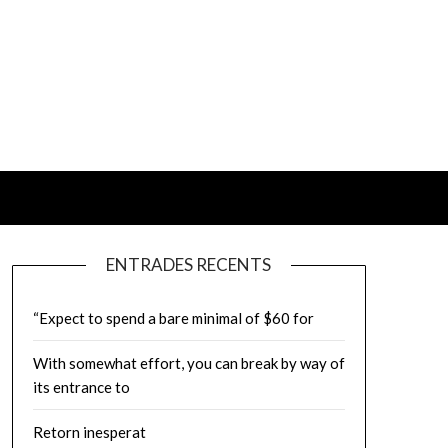
ENTRADES RECENTS
“Expect to spend a bare minimal of $60 for
With somewhat effort, you can break by way of
its entrance to
Retorn inesperat