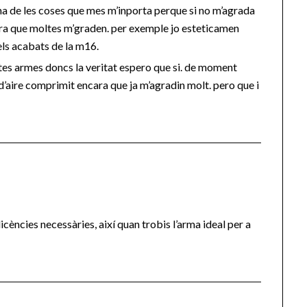
una de les coses que mes m’inporta perque si no m’agrada
ara que moltes m’graden. per exemple jo esteticamen
els acabats de la m16.
tes armes doncs la veritat espero que si. de moment
d’aire comprimit encara que ja m’agradin molt. pero que i
icències necessàries, així quan trobis l’arma ideal per a