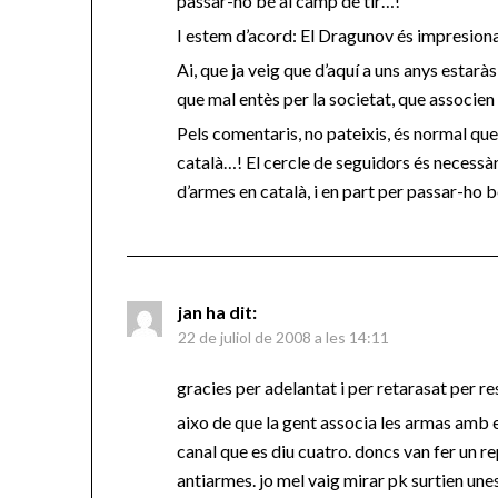
passar-ho bé al camp de tir…!
I estem d’acord: El Dragunov és impresion
Ai, que ja veig que d’aquí a uns anys estar
que mal entès per la societat, que associe
Pels comentaris, no pateixis, és normal que
català…! El cercle de seguidors és necessàri
d’armes en català, i en part per passar-ho b
jan
ha dit:
22 de juliol de 2008 a les 14:11
gracies per adelantat i per retarasat per re
aixo de que la gent associa les armas amb ei
canal que es diu cuatro. doncs van fer un r
antiarmes. jo mel vaig mirar pk surtien une