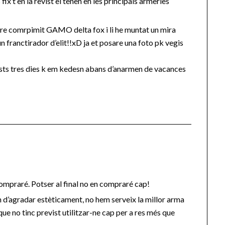
 fix’t en la revist el tenen en les principals armeries
’aire comrpimit GAMO delta fox i li he muntat un mira
un franctirador d’elit!!xD ja et posare una foto pk vegis
sts tres dies k em kedesn abans d’anarmen de vacances
compraré. Potser al final no en compraré cap!
n d’agradar estèticament, no hem serveix la millor arma
e no tinc previst utilitzar-ne cap per a res més que