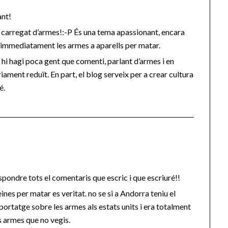
ant!
às carregat d’armes!:-P És una tema apassionant, encara
n immediatament les armes a aparells per matar.
 hi hagi poca gent que comenti, parlant d’armes i en
ament reduït. En part, el blog serveix per a crear cultura
é.
spondre tots el comentaris que escric i que escriuré!!
nes per matar es veritat. no se si a Andorra teniu el
eportatge sobre les armes als estats units i era totalment
s armes que no vegis.