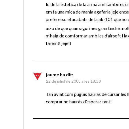
lo de la estetica de la arma ami tambe es 
em fa una mica de mania agafarla jeje enc
prefereixo el acabats de la ak-101 que no 
aixo de que quan sigui mes gran tindré mol
m’haig de comformar amb les d’airsoft i la 
farem!! jeje!!
jaume
ha dit:
22 de juliol de 2008 a les 18:50
Tan aviat com puguis hauràs de cursar les ll
comprar no hauràs d’esperar tant!