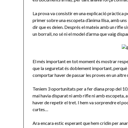
La prova va consistir en una explicació pràctica p
primer sobre una escopeta d’ànima llisa, amb uns
dir que es deien. Després el mateix amb un rifle 
un borrall, no sé ni el model d’arma que vaig dispa
El més important en tot moment és mostrar respect
que la seguretat és doblement important, perquè u
comportar haver de passar les proves en un altr
Teniem 3 oportunitats per a fer diana prop del 10
mai havia disparat ni amb rifle ni amb escopeta, 
haver de repetir el tret. I hem va sorprendre el p
curtes…
Ara encara estic esperant que hem cridin per anar