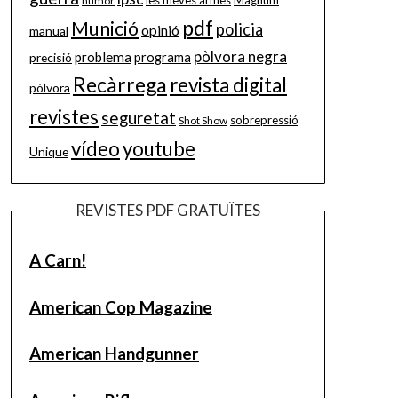
les meves armes
Magnum
humor
pdf
Munició
policia
opinió
manual
pòlvora negra
problema
precisió
programa
Recàrrega
revista digital
pólvora
revistes
seguretat
sobrepressió
Shot Show
vídeo
youtube
Unique
REVISTES PDF GRATUÏTES
A Carn!
American Cop Magazine
American Handgunner