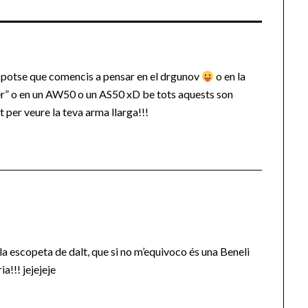
ga potse que comencis a pensar en el drgunov
o en la
oter” o en un AW50 o un AS50 xD be tots aquests son
 per veure la teva arma llarga!!!
 la escopeta de dalt, que si no m’equivoco és una Beneli
a!!! jejejeje