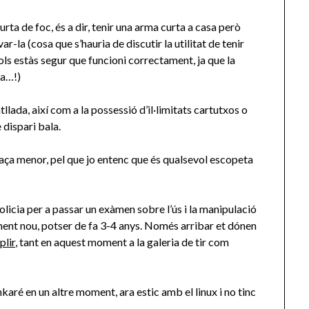
rta de foc, és a dir, tenir una arma curta a casa però
var-la (cosa que s’hauria de discutir la utilitat de tenir
sols estàs segur que funcioni correctament, ja que la
sa…!)
llada, així com a la possessió d’il·limitats cartutxos o
 dispari bala.
aça menor, pel que jo entenc que és qualsevol escopeta
Policia per a passar un exàmen sobre l’ús i la manipulació
ment nou, potser de fa 3-4 anys. Només arribar et dónen
plir
, tant en aquest moment a la galeria de tir com
nkaré en un altre moment, ara estic amb el linux i no tinc
.