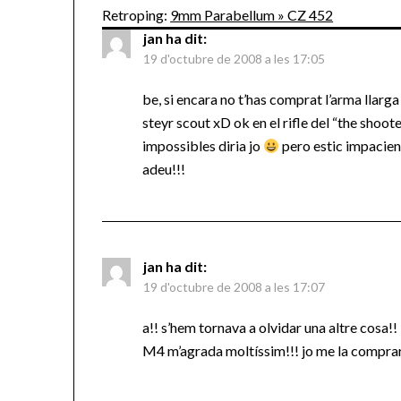
Retroping:
9mm Parabellum » CZ 452
jan
ha dit:
19 d'octubre de 2008 a les 17:05
be, si encara no t’has comprat l’arma llar
steyr scout xD ok en el rifle del “the sho
impossibles diria jo
pero estic impacient
adeu!!!
jan
ha dit:
19 d'octubre de 2008 a les 17:07
a!! s’hem tornava a olvidar una altre cosa!!
M4 m’agrada moltíssim!!! jo me la comprari