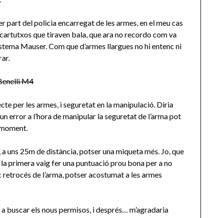
er part del policia encarregat de les armes, en el meu cas
 cartutxos que tiraven bala, que ara no recordo com va
sistema Mauser. Com que d’armes llargues no hi entenc ni
rar.
e per les armes, i seguretat en la manipulació. Diria
n error a l’hora de manipular la seguretat de l’arma pot
e moment.
, a uns 25m de distància, potser una miqueta més. Jo, que
a la primera vaig fer una puntuació prou bona per a no
oc retrocés de l’arma, potser acostumat a les armes
 a buscar els nous permisos, i després… m’agradaria